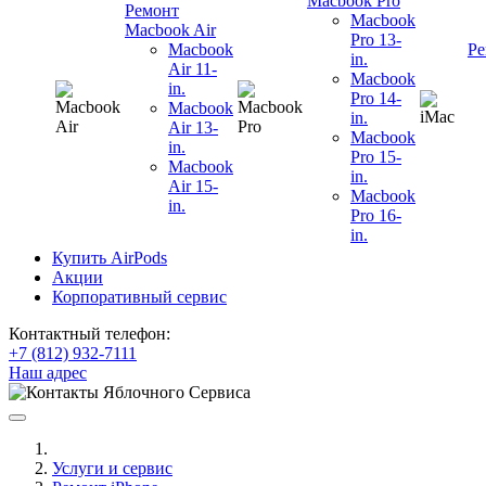
Macbook Pro
Ремонт
Macbook
Macbook Air
Pro 13-
Macbook
Ре
in.
Air 11-
Macbook
in.
Pro 14-
Macbook
in.
Air 13-
Macbook
in.
Pro 15-
Macbook
in.
Air 15-
Macbook
in.
Pro 16-
in.
Купить AirPods
Акции
Корпоративный сервис
Контактный телефон:
+7 (812) 932-7111
Наш адрес
Услуги и сервис