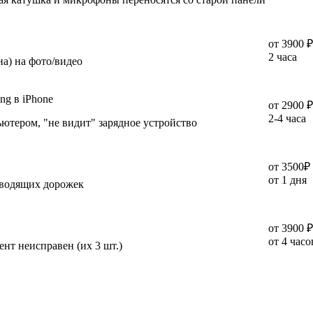
от
3900 ₽
2 часа
на) на фото/видео
ng в iPhone
от
2900 ₽
2-4 часа
ьютером, "не видит" зарядное устройство
от
3500₽
от 1 дня
оводящих дорожек
от
3900 ₽
от 4 часо
нт неисправен (их 3 шт.)