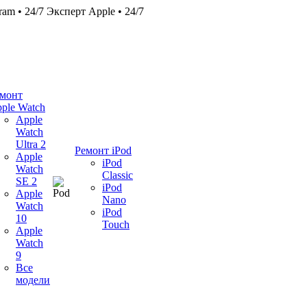
ram • 24/7
Эксперт Apple • 24/7
монт
ple Watch
Apple
Watch
Ultra 2
Ремонт iPod
Apple
iPod
Watch
Classic
SE 2
iPod
Apple
Nano
Watch
iPod
10
Touch
Apple
Watch
9
Все
модели