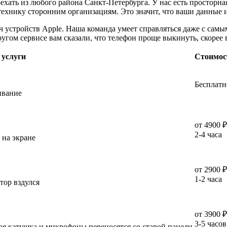
ехать из любого района Санкт-Петербурга. У нас есть просторная
ехнику сторонним организациям. Это значит, что ваши данные и
яч устройств Apple. Наша команда умеет справляться даже с са
угом сервисе вам сказали, что телефон проще выкинуть, скорее 
 услуги
Стоимос
Бесплатн
ивание
от
4900 ₽
2-4 часа
 на экране
от
2900 ₽
1-2 часа
тор вздулся
от
3900 ₽
3-5 часов
ая катушка и микрофоны переносятся со старой панели