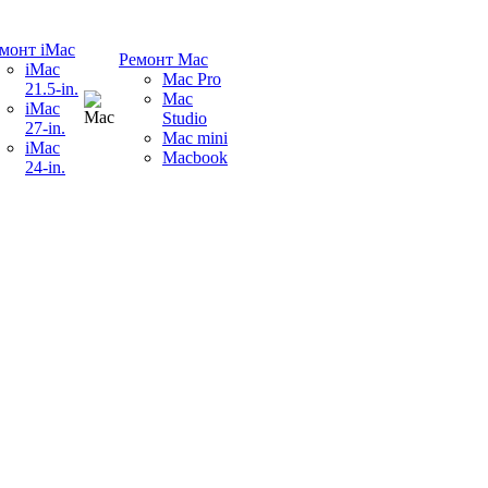
монт iMac
Ремонт Mac
iMac
Mac Pro
21.5-in.
Mac
iMac
Studio
27-in.
Mac mini
iMac
Macbook
24-in.