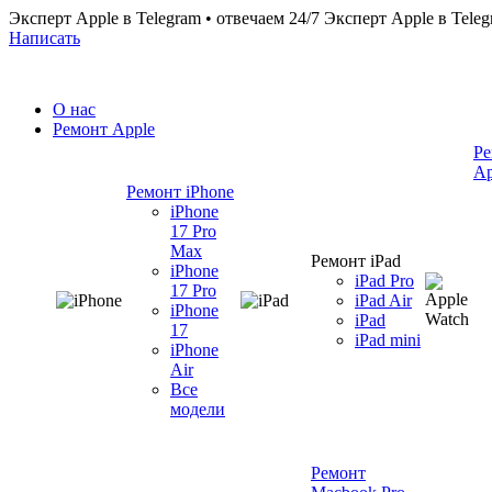
Эксперт Apple в Telegram • отвечаем 24/7
Эксперт Apple в Teleg
Написать
О нас
Ремонт Apple
Ре
Ap
Ремонт iPhone
iPhone
17 Pro
Max
Ремонт iPad
iPhone
iPad Pro
17 Pro
iPad Air
iPhone
iPad
17
iPad mini
iPhone
Air
Все
модели
Ремонт