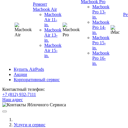
Macbook Pro
Ремонт
Macbook
Macbook Air
Pro 13-
Macbook
Ре
in.
Air 11-
Macbook
in.
Pro 14-
Macbook
in.
Air 13-
Macbook
in.
Pro 15-
Macbook
in.
Air 15-
Macbook
in.
Pro 16-
in.
Купить AirPods
Акции
Корпоративный сервис
Контактный телефон:
+7 (812) 932-7111
Наш адрес
Услуги и сервис