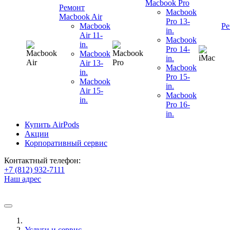
Macbook Pro
Ремонт
Macbook
Macbook Air
Pro 13-
Macbook
Ре
in.
Air 11-
Macbook
in.
Pro 14-
Macbook
in.
Air 13-
Macbook
in.
Pro 15-
Macbook
in.
Air 15-
Macbook
in.
Pro 16-
in.
Купить AirPods
Акции
Корпоративный сервис
Контактный телефон:
+7 (812) 932-7111
Наш адрес
Услуги и сервис