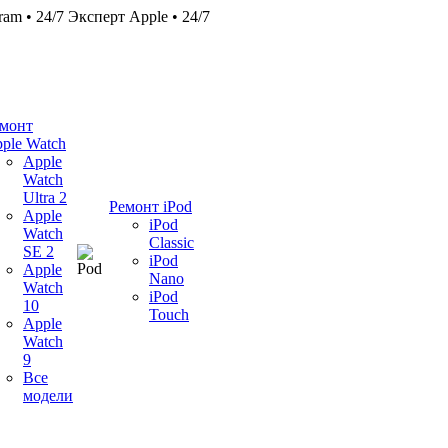
ram • 24/7
Эксперт Apple • 24/7
монт
ple Watch
Apple
Watch
Ultra 2
Ремонт iPod
Apple
iPod
Watch
Classic
SE 2
iPod
Apple
Nano
Watch
iPod
10
Touch
Apple
Watch
9
Все
модели