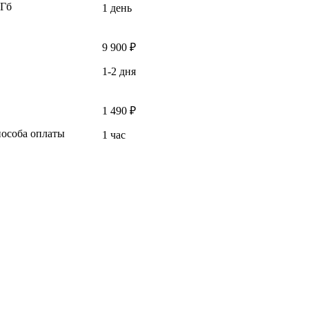
 Гб
1 день
9 900 ₽
1-2 дня
1 490 ₽
пособа оплаты
1 час