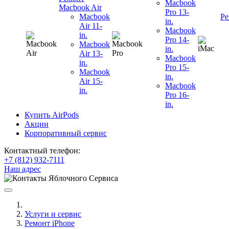
Macbook
Macbook Air
Pro 13-
Macbook
Ре
in.
Air 11-
Macbook
in.
Pro 14-
Macbook
in.
Air 13-
Macbook
in.
Pro 15-
Macbook
in.
Air 15-
Macbook
in.
Pro 16-
in.
Купить AirPods
Акции
Корпоративный сервис
Контактный телефон:
+7 (812) 932-7111
Наш адрес
Услуги и сервис
Ремонт iPhone