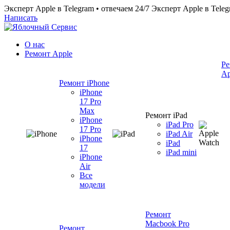
Эксперт Apple в Telegram • отвечаем 24/7
Эксперт Apple в Teleg
Написать
О нас
Ремонт Apple
Ре
Ap
Ремонт iPhone
iPhone
17 Pro
Max
Ремонт iPad
iPhone
iPad Pro
17 Pro
iPad Air
iPhone
iPad
17
iPad mini
iPhone
Air
Все
модели
Ремонт
Macbook Pro
Ремонт