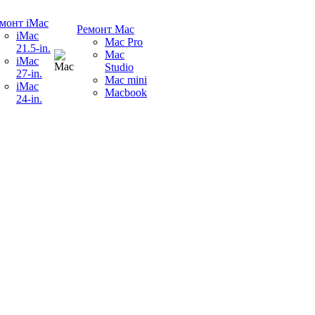
монт iMac
Ремонт Mac
iMac
Mac Pro
21.5-in.
Mac
iMac
Studio
27-in.
Mac mini
iMac
Macbook
24-in.