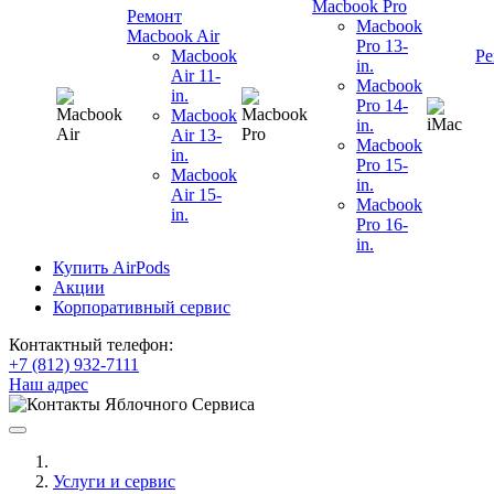
Macbook Pro
Ремонт
Macbook
Macbook Air
Pro 13-
Macbook
Ре
in.
Air 11-
Macbook
in.
Pro 14-
Macbook
in.
Air 13-
Macbook
in.
Pro 15-
Macbook
in.
Air 15-
Macbook
in.
Pro 16-
in.
Купить AirPods
Акции
Корпоративный сервис
Контактный телефон:
+7 (812) 932-7111
Наш адрес
Услуги и сервис