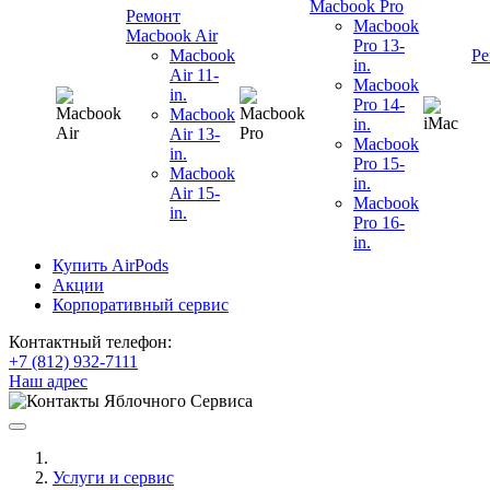
Macbook Pro
Ремонт
Macbook
Macbook Air
Pro 13-
Macbook
Ре
in.
Air 11-
Macbook
in.
Pro 14-
Macbook
in.
Air 13-
Macbook
in.
Pro 15-
Macbook
in.
Air 15-
Macbook
in.
Pro 16-
in.
Купить AirPods
Акции
Корпоративный сервис
Контактный телефон:
+7 (812) 932-7111
Наш адрес
Услуги и сервис