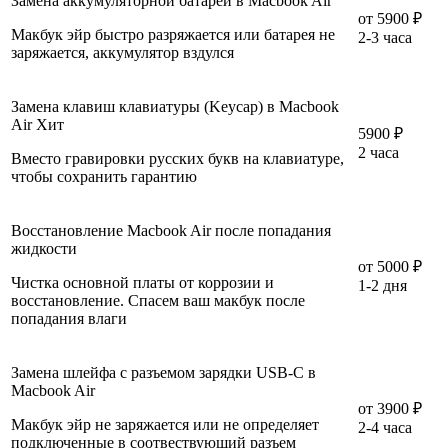
Замена аккумуляторной батареи в Macbook Air
от
5900 ₽
Макбук эйр быстро разряжается или батарея не
2-3 часа
заряжается, аккумулятор вздулся
Замена клавиш клавиатуры (Keycap) в Macbook
Air
Хит
5900 ₽
2 часа
Вместо гравировки русских букв на клавиатуре,
чтобы сохранить гарантию
Восстановление Macbook Air после попадания
жидкости
от
5000 ₽
Чистка основной платы от коррозии и
1-2 дня
восстановление. Спасем ваш макбук после
попадания влаги
Замена шлейфа с разъемом зарядки USB-C в
Macbook Air
от
3900 ₽
Макбук эйр не заряжается или не определяет
2-4 часа
подключенные в соотвествующий разъем