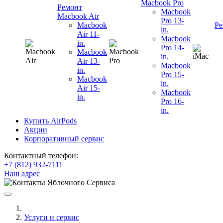
Macbook Pro
Ремонт
Macbook
Macbook Air
Pro 13-
Macbook
Ре
in.
Air 11-
Macbook
in.
Pro 14-
Macbook
in.
Air 13-
Macbook
in.
Pro 15-
Macbook
in.
Air 15-
Macbook
in.
Pro 16-
in.
Купить AirPods
Акции
Корпоративный сервис
Контактный телефон:
+7 (812) 932-7111
Наш адрес
Услуги и сервис