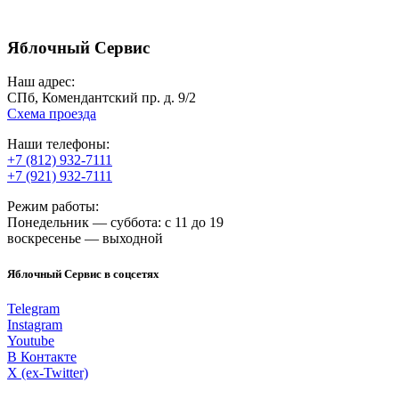
Только оригинальные запчасти Apple
Гарантия до 12 месяцев на ремонт
Яблочный Сервис
Бесплатная экспресс-диагностика в случае дальнейшего
ремонта
Наш адрес:
Инженеры с большим опытом ремонта ноутбуков Apple
СПб, Комендантский пр. д. 9/2
Срочный ремонт за 2–4 часа или в течение дня
Схема проезда
Наши телефоны:
+7 (812) 932-7111
+7 (921) 932-7111
Режим работы:
Понедельник — суббота: с 11 до 19
воскресенье — выходной
Яблочный Сервис в соцсетях
Telegram
Instagram
Youtube
В Контакте
X (ex-Twitter)