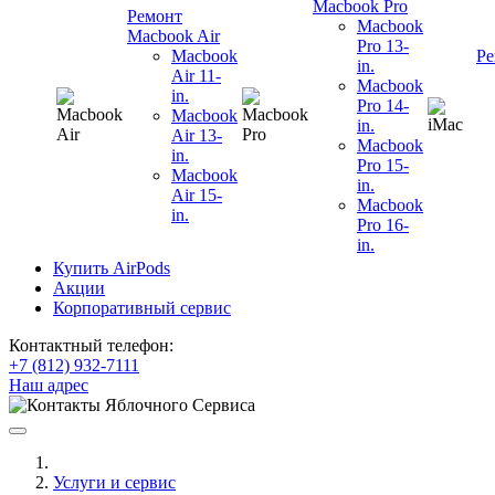
Macbook Pro
Ремонт
Macbook
Macbook Air
Pro 13-
Macbook
Ре
in.
Air 11-
Macbook
in.
Pro 14-
Macbook
in.
Air 13-
Macbook
in.
Pro 15-
Macbook
in.
Air 15-
Macbook
in.
Pro 16-
in.
Купить AirPods
Акции
Корпоративный сервис
Контактный телефон:
+7 (812) 932-7111
Наш адрес
Услуги и сервис