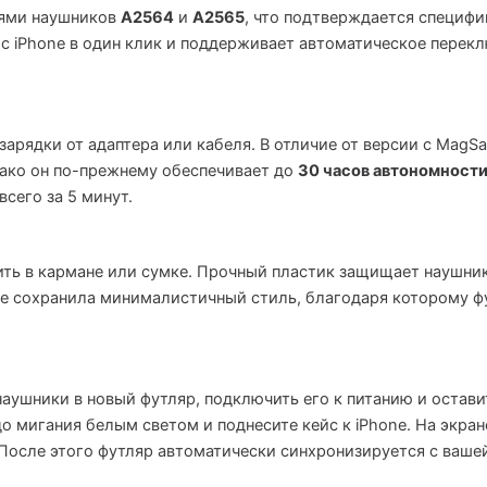
лями наушников
A2564
и
A2565
, что подтверждается специфи
 с iPhone в один клик и поддерживает автоматическое перек
дзарядки от адаптера или кабеля. В отличие от версии с MagS
ако он по-прежнему обеспечивает до
30 часов автономност
всего за 5 минут.
ить в кармане или сумке. Прочный пластик защищает наушни
e сохранила минималистичный стиль, благодаря которому фу
аушники в новый футляр, подключить его к питанию и оставит
до мигания белым светом и поднесите кейс к iPhone. На экра
осле этого футляр автоматически синхронизируется с вашей