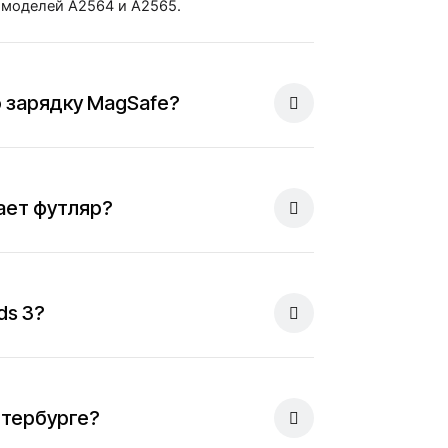
 моделей A2564 и A2565.
 зарядку MagSafe?
ает футляр?
ds 3?
етербурге?