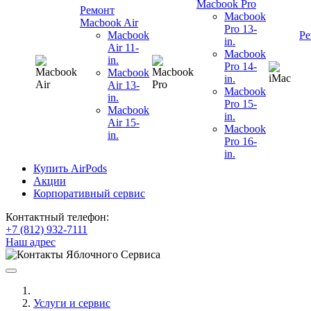
Macbook Pro
Ремонт
Macbook
Macbook Air
Pro 13-
Macbook
Ре
in.
Air 11-
Macbook
in.
Pro 14-
Macbook
in.
Air 13-
Macbook
in.
Pro 15-
Macbook
in.
Air 15-
Macbook
in.
Pro 16-
in.
Купить AirPods
Акции
Корпоративный сервис
Контактный телефон:
+7 (812) 932-7111
Наш адрес
Услуги и сервис