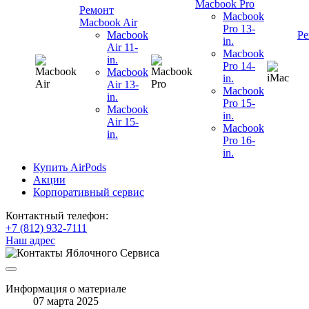
Macbook Pro
Ремонт
Macbook
Macbook Air
Pro 13-
Macbook
Ре
in.
Air 11-
Macbook
in.
Pro 14-
Macbook
in.
Air 13-
Macbook
in.
Pro 15-
Macbook
in.
Air 15-
Macbook
in.
Pro 16-
in.
Купить AirPods
Акции
Корпоративный сервис
Контактный телефон:
+7 (812) 932-7111
Наш адрес
Информация о материале
07 марта 2025