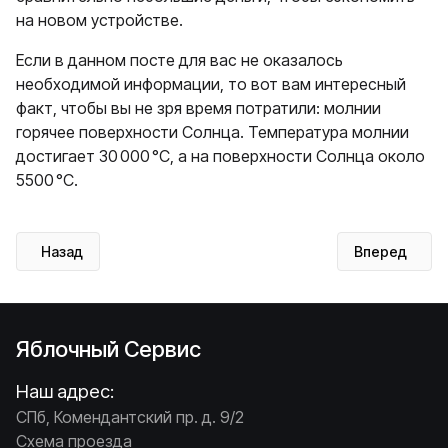
на новом устройстве.
Если в данном посте для вас не оказалось
необходимой информации, то вот вам интересный
факт, чтобы вы не зря время потратили: молнии
горячее поверхности Солнца. Температура молнии
достигает 30 000 °C, а на поверхности Солнца около
5500 °C.
Предыдущий: Чистка Macbook Pro от пыли — маленькая усл
Следующий: 
Назад
Вперед
Яблочный Сервис
Наш адрес:
СПб, Комендантский пр. д. 9/2
Схема проезда