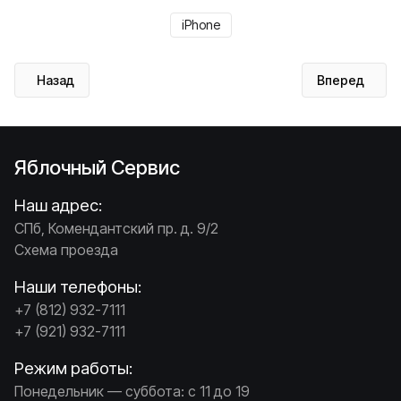
iPhone
Предыдущий: Отвертки Wera для ремонта компьютеров Ap
Следующий: З
Назад
Вперед
Яблочный Сервис
Наш адрес:
СПб, Комендантский пр. д. 9/2
Схема проезда
Наши телефоны:
+7 (812) 932-7111
+7 (921) 932-7111
Режим работы:
Понедельник — суббота: с 11 до 19