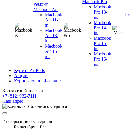
Macbook Pro
Ремонт
Macbook
Macbook Air
Pro 13-
Macbook
Ре
in.
Air 11-
Macbook
in.
Pro 14-
Macbook
in.
Air 13-
Macbook
in.
Pro 15-
Macbook
in.
Air 15-
Macbook
in.
Pro 16-
in.
Купить AirPods
Акции
Корпоративный сервис
Контактный телефон:
+7 (812) 932-7111
Наш адрес
Информация о материале
03 октября 2019