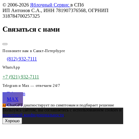
Купить AirPods
© 2006-2026
Яблочный Сервис
в СПб
ИП Антонов С.А., ИНН 781907376568, ОГРНИП
318784700257325
Связаться с нами
Позвоните нам в Санкт-Петербурге
(812) 932-7111
WhatsApp
+7 (921) 932-7111
Telegram и Max — отвечаем 24/7
Telegram
MAX
ChatGPT диагностирует по симптомам и подбирает решение
AI
Пользуясь сайтом, вы соглашаетесь с использованием cookies и
политикой конфиденциальности
.
Хорошо