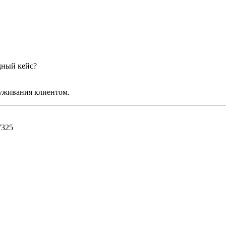
дный кейс?
луживания клиентом.
7325