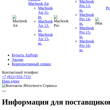
Macbook
Macbook Air
Pro 13-
Macbook
Ре
in.
Air 11-
Macbook
in.
Pro 14-
Macbook
in.
Air 13-
Macbook
in.
Pro 15-
Macbook
in.
Air 15-
Macbook
in.
Pro 16-
in.
Купить AirPods
Акции
Корпоративный сервис
Контактный телефон:
+7 (812) 932-7111
Наш адрес
Информация для поставщико