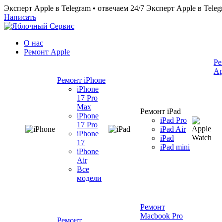
Эксперт Apple в Telegram • отвечаем 24/7
Эксперт Apple в Teleg
Написать
О нас
Ремонт Apple
Ре
Ap
Ремонт iPhone
iPhone
17 Pro
Max
Ремонт iPad
iPhone
iPad Pro
17 Pro
iPad Air
iPhone
iPad
17
iPad mini
iPhone
Air
Все
модели
Ремонт
Macbook Pro
Ремонт