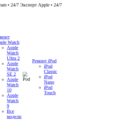
ram • 24/7
Эксперт Apple • 24/7
монт
ple Watch
Apple
Watch
Ultra 2
Ремонт iPod
Apple
iPod
Watch
Classic
SE 2
iPod
Apple
Nano
Watch
iPod
10
Touch
Apple
Watch
9
Все
модели