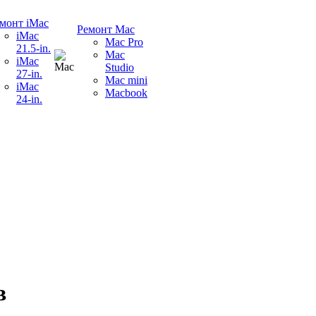
монт iMac
Ремонт Mac
iMac
Mac Pro
21.5-in.
Mac
iMac
Studio
27-in.
Mac mini
iMac
Macbook
24-in.
в