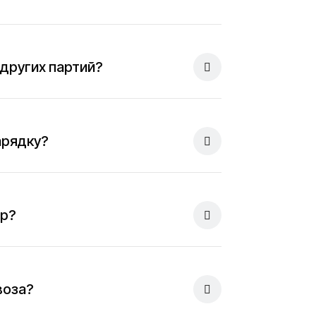
 других партий?
арядку?
яр?
воза?