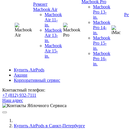
Macbook Pro
Ремонт
Macbook
Macbook Air
Pro 13-
Macbook
Ре
in.
Air 11-
Macbook
in.
Pro 14-
Macbook
in.
Air 13-
Macbook
in.
Pro 15-
Macbook
in.
Air 15-
Macbook
in.
Pro 16-
in.
Купить AirPods
Акции
Корпоративный сервис
Контактный телефон:
+7 (812) 932-7111
Наш адрес
Купить AirPods в Санкт-Петербурге