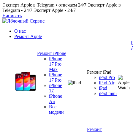
Эксперт Apple в Telegram • отвечаем 24/7
Эксперт Apple в
Telegram • 24/7
Эксперт Apple • 24/7
Написать
О нас
Ремонт Apple
Ремонт iPhone
iPhone
17 Pro
Max
Ремонт iPad
iPhone
iPad Pro
17 Pro
iPad Air
iPhone
iPad
17
iPad mini
iPhone
Air
Все
модели
Ремонт