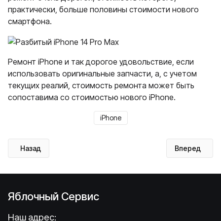
практически, больше половины стоимости нового
смартфона.
Ремонт iPhone и так дорогое удовольствие, если
использовать оригинальные запчасти, а, с учетом
текущих реалий, стоимость ремонта может быть
сопоставима со стоимостью нового iPhone.
iPhone
Предыдущий: Установка последней macOS Sonoma на ста
Следующий: Р
Назад
Вперед
Яблочный Сервис
Наш адрес: