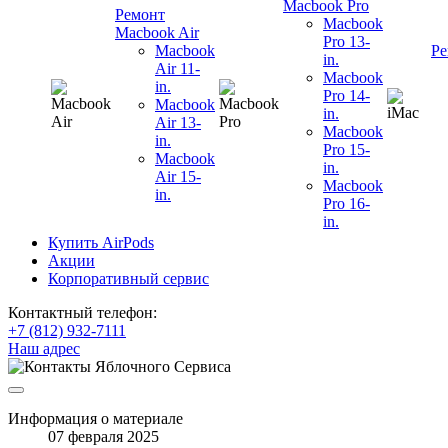
Macbook Pro
Ремонт
Macbook
Macbook Air
Pro 13-
Macbook
Ре
in.
Air 11-
Macbook
in.
Pro 14-
Macbook
in.
Air 13-
Macbook
in.
Pro 15-
Macbook
in.
Air 15-
Macbook
in.
Pro 16-
in.
Купить AirPods
Акции
Корпоративный сервис
Контактный телефон:
+7 (812) 932-7111
Наш адрес
Информация о материале
07 февраля 2025