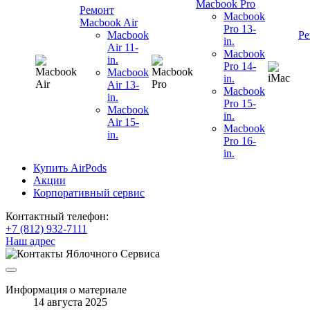
Macbook Pro
Ремонт
Macbook
Macbook Air
Pro 13-
Macbook
Ре
in.
Air 11-
Macbook
in.
Pro 14-
Macbook
in.
Air 13-
Macbook
in.
Pro 15-
Macbook
in.
Air 15-
Macbook
in.
Pro 16-
in.
Купить AirPods
Акции
Корпоративный сервис
Контактный телефон:
+7 (812) 932-7111
Наш адрес
Информация о материале
14 августа 2025