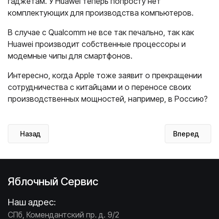
гаджетам. У Huawei теперь попросту нет
комплектующих для производства компьютеров.
В случае с Qualcomm не все так печально, так как
Huawei производит собственные процессоры и
модемные чипы для смартфонов.
Интересно, когда Apple тоже заявит о прекращении
сотрудничества с китайцами и о переносе своих
производственных мощностей, например, в Россию?
Предыдущий: WWDC 2019: смерть iTunes, новые функции iOS
Следующий: i
Назад
Вперед
Яблочный Сервис
Наш адрес:
СПб, Комендантский пр. д. 9/2